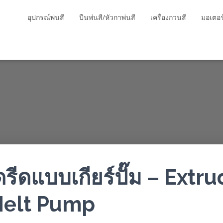
อุปกรณ์พ่นสี
ปืนพ่นสี/หัวกาพ่นสี
เครื่องกวนสี
มอเตอร
ัดรีดแบบเกียร์ปั๊ม – Extr
elt Pump