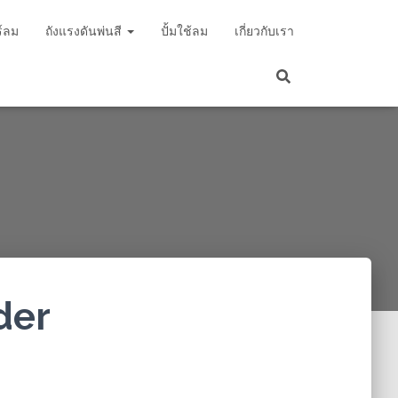
์ลม
ถังแรงดันพ่นสี
ปั้มใช้ลม
เกี่ยวกับเรา
uder